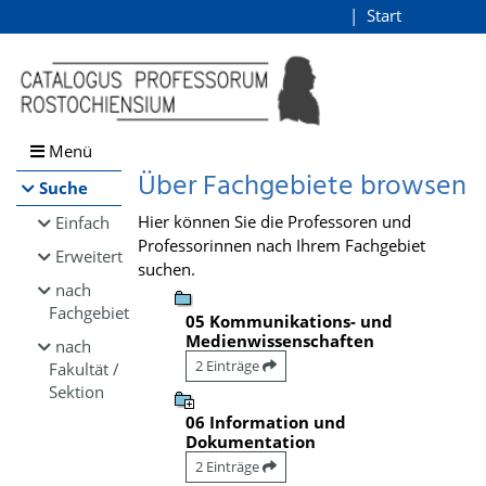
Browsen
Start
Login
direkt zum Inhalt
Menü
Über Fachgebiete browsen
Suche
Hier können Sie die Professoren und
Einfach
Professorinnen nach Ihrem Fachgebiet
Erweitert
suchen.
nach
Fachgebiet
05 Kommunikations- und
Medienwissenschaften
nach
2 Einträge
Fakultät /
Sektion
06 Information und
Dokumentation
2 Einträge