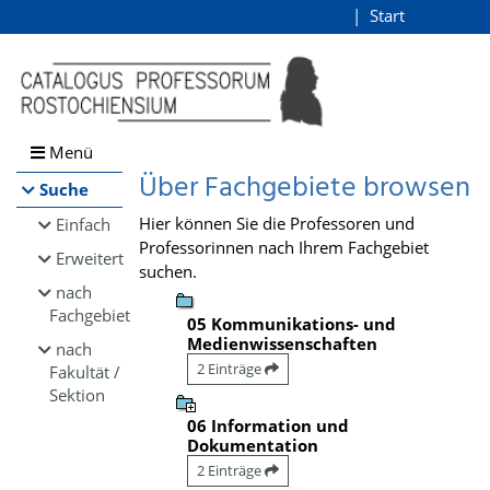
Browsen
Start
Login
direkt zum Inhalt
Menü
Über Fachgebiete browsen
Suche
Hier können Sie die Professoren und
Einfach
Professorinnen nach Ihrem Fachgebiet
Erweitert
suchen.
nach
Fachgebiet
05 Kommunikations- und
Medienwissenschaften
nach
2 Einträge
Fakultät /
Sektion
06 Information und
Dokumentation
2 Einträge