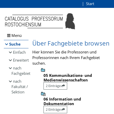
Browsen
Start
Login
direkt zum Inhalt
Menü
Über Fachgebiete browsen
Suche
Hier können Sie die Professoren und
Einfach
Professorinnen nach Ihrem Fachgebiet
Erweitert
suchen.
nach
Fachgebiet
05 Kommunikations- und
Medienwissenschaften
nach
2 Einträge
Fakultät /
Sektion
06 Information und
Dokumentation
2 Einträge