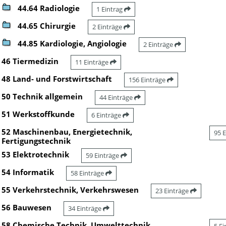
44.64 Radiologie
1 Eintrag
44.65 Chirurgie
2 Einträge
44.85 Kardiologie, Angiologie
2 Einträge
46 Tiermedizin
11 Einträge
48 Land- und Forstwirtschaft
156 Einträge
50 Technik allgemein
44 Einträge
51 Werkstoffkunde
6 Einträge
52 Maschinenbau, Energietechnik,
95 
Fertigungstechnik
53 Elektrotechnik
59 Einträge
54 Informatik
58 Einträge
55 Verkehrstechnik, Verkehrswesen
23 Einträge
56 Bauwesen
34 Einträge
58 Chemische Technik, Umwelttechnik,