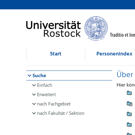
Browsen
direkt zum Inhalt
Start
Personenindex
Über
Suche
Hier kön
Einfach
Erweitert
nach Fachgebiet
nach Fakultät / Sektion