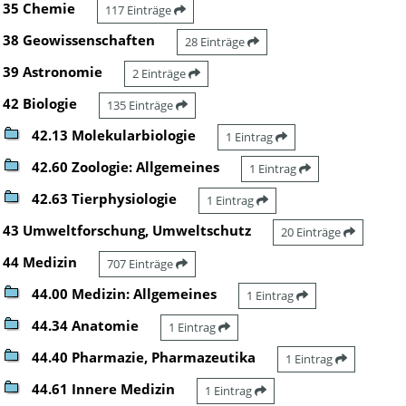
35 Chemie
117 Einträge
38 Geowissenschaften
28 Einträge
39 Astronomie
2 Einträge
42 Biologie
135 Einträge
42.13 Molekularbiologie
1 Eintrag
42.60 Zoologie: Allgemeines
1 Eintrag
42.63 Tierphysiologie
1 Eintrag
43 Umweltforschung, Umweltschutz
20 Einträge
44 Medizin
707 Einträge
44.00 Medizin: Allgemeines
1 Eintrag
44.34 Anatomie
1 Eintrag
44.40 Pharmazie, Pharmazeutika
1 Eintrag
44.61 Innere Medizin
1 Eintrag