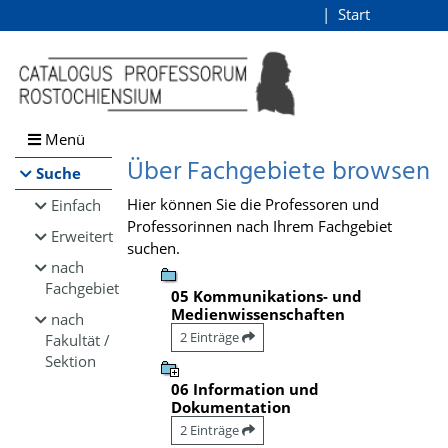
Browsen
Start
Login
direkt zum Inhalt
Menü
Über Fachgebiete browsen
Suche
Hier können Sie die Professoren und
Einfach
Professorinnen nach Ihrem Fachgebiet
Erweitert
suchen.
nach
Fachgebiet
05 Kommunikations- und
Medienwissenschaften
nach
2 Einträge
Fakultät /
Sektion
06 Information und
Dokumentation
2 Einträge