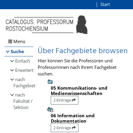
Browsen
Start
Login
direkt zum Inhalt
Menü
Über Fachgebiete browsen
Suche
Hier können Sie die Professoren und
Einfach
Professorinnen nach Ihrem Fachgebiet
Erweitert
suchen.
nach
Fachgebiet
05 Kommunikations- und
Medienwissenschaften
nach
2 Einträge
Fakultät /
Sektion
06 Information und
Dokumentation
2 Einträge