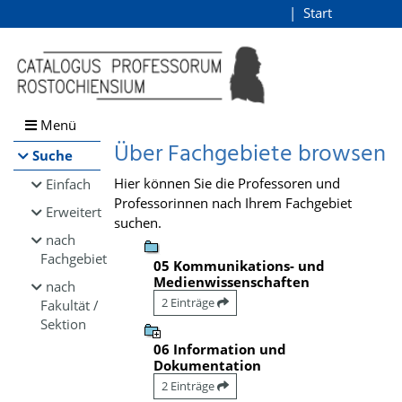
Browsen
Start
Login
direkt zum Inhalt
Menü
Über Fachgebiete browsen
Suche
Hier können Sie die Professoren und
Einfach
Professorinnen nach Ihrem Fachgebiet
Erweitert
suchen.
nach
Fachgebiet
05 Kommunikations- und
Medienwissenschaften
nach
2 Einträge
Fakultät /
Sektion
06 Information und
Dokumentation
2 Einträge