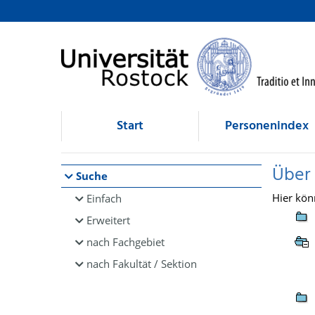
Browsen
direkt zum Inhalt
Start
Personenindex
Über
Suche
Hier kön
Einfach
Erweitert
nach Fachgebiet
nach Fakultät / Sektion