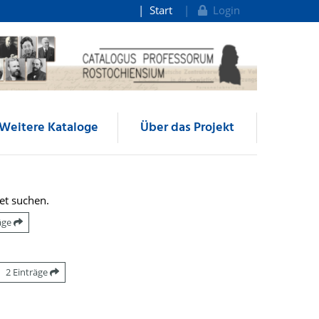
Start
Login
Weitere Kataloge
Über das Projekt
et suchen.
räge
2 Einträge