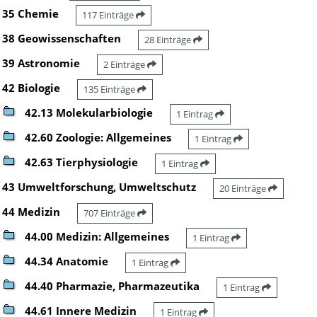
35 Chemie
117 Einträge
38 Geowissenschaften
28 Einträge
39 Astronomie
2 Einträge
42 Biologie
135 Einträge
42.13 Molekularbiologie
1 Eintrag
42.60 Zoologie: Allgemeines
1 Eintrag
42.63 Tierphysiologie
1 Eintrag
43 Umweltforschung, Umweltschutz
20 Einträge
44 Medizin
707 Einträge
44.00 Medizin: Allgemeines
1 Eintrag
44.34 Anatomie
1 Eintrag
44.40 Pharmazie, Pharmazeutika
1 Eintrag
44.61 Innere Medizin
1 Eintrag