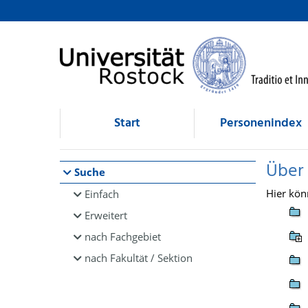
Browsen
direkt zum Inhalt
Start
Personenindex
Über
Suche
Hier kön
Einfach
Erweitert
nach Fachgebiet
nach Fakultät / Sektion