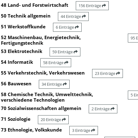
48 Land- und Forstwirtschaft
156 Einträge
50 Technik allgemein
44 Einträge
51 Werkstoffkunde
6 Einträge
52 Maschinenbau, Energietechnik,
95 
Fertigungstechnik
53 Elektrotechnik
59 Einträge
54 Informatik
58 Einträge
55 Verkehrstechnik, Verkehrswesen
23 Einträge
56 Bauwesen
34 Einträge
58 Chemische Technik, Umwelttechnik,
5 E
verschiedene Technologien
70 Sozialwissenschaften allgemein
2 Einträge
71 Soziologie
20 Einträge
73 Ethnologie, Volkskunde
3 Einträge