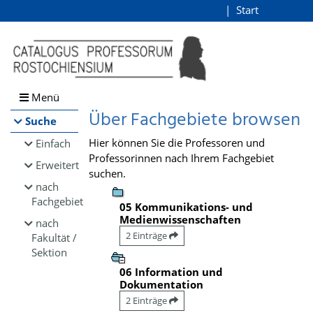
Browsen
Start
Login
direkt zum Inhalt
Menü
Über Fachgebiete browsen
Suche
Hier können Sie die Professoren und
Einfach
Professorinnen nach Ihrem Fachgebiet
Erweitert
suchen.
nach
Fachgebiet
05 Kommunikations- und
Medienwissenschaften
nach
2 Einträge
Fakultät /
Sektion
06 Information und
Dokumentation
2 Einträge