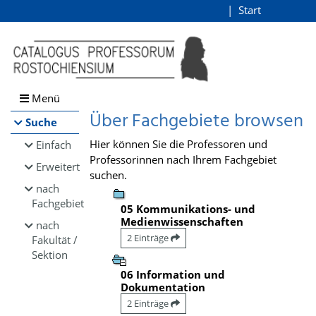
Browsen
Start
Login
direkt zum Inhalt
Menü
Über Fachgebiete browsen
Suche
Hier können Sie die Professoren und
Einfach
Professorinnen nach Ihrem Fachgebiet
Erweitert
suchen.
nach
Fachgebiet
05 Kommunikations- und
Medienwissenschaften
nach
2 Einträge
Fakultät /
Sektion
06 Information und
Dokumentation
2 Einträge