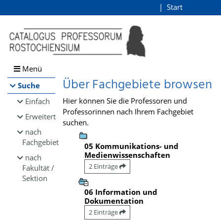
Browsen
Start
Login
direkt zum Inhalt
Menü
Über Fachgebiete browsen
Suche
Hier können Sie die Professoren und
Einfach
Professorinnen nach Ihrem Fachgebiet
Erweitert
suchen.
nach
Fachgebiet
05 Kommunikations- und
Medienwissenschaften
nach
2 Einträge
Fakultät /
Sektion
06 Information und
Dokumentation
2 Einträge