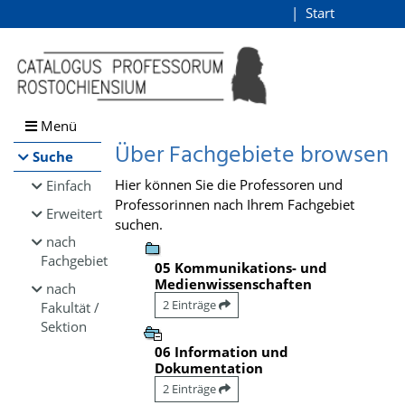
Browsen
Start
Login
direkt zum Inhalt
Menü
Über Fachgebiete browsen
Suche
Hier können Sie die Professoren und
Einfach
Professorinnen nach Ihrem Fachgebiet
Erweitert
suchen.
nach
Fachgebiet
05 Kommunikations- und
Medienwissenschaften
nach
2 Einträge
Fakultät /
Sektion
06 Information und
Dokumentation
2 Einträge