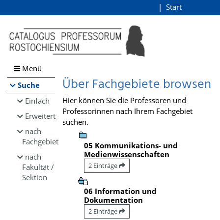
Browsen
Start
Login
direkt zum Inhalt
Menü
Über Fachgebiete browsen
Suche
Hier können Sie die Professoren und
Einfach
Professorinnen nach Ihrem Fachgebiet
Erweitert
suchen.
nach
Fachgebiet
05 Kommunikations- und
Medienwissenschaften
nach
2 Einträge
Fakultät /
Sektion
06 Information und
Dokumentation
2 Einträge