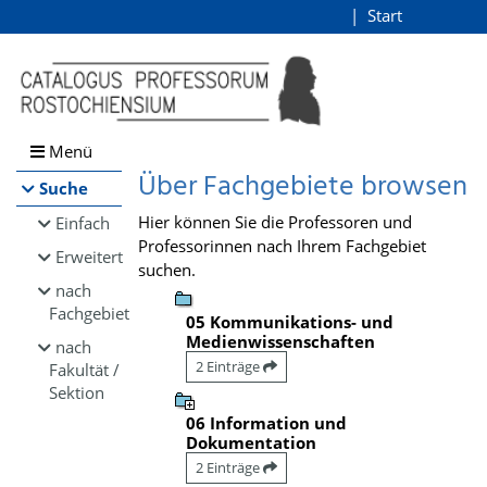
Browsen
Start
Login
direkt zum Inhalt
Menü
Über Fachgebiete browsen
Suche
Hier können Sie die Professoren und
Einfach
Professorinnen nach Ihrem Fachgebiet
Erweitert
suchen.
nach
Fachgebiet
05 Kommunikations- und
Medienwissenschaften
nach
2 Einträge
Fakultät /
Sektion
06 Information und
Dokumentation
2 Einträge