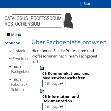
Browsen
Start
Login
direkt zum Inhalt
Menü
Über Fachgebiete browsen
Suche
Hier können Sie die Professoren und
Einfach
Professorinnen nach Ihrem Fachgebiet
Erweitert
suchen.
nach
Fachgebiet
05 Kommunikations- und
Medienwissenschaften
nach
2 Einträge
Fakultät /
Sektion
06 Information und
Dokumentation
2 Einträge