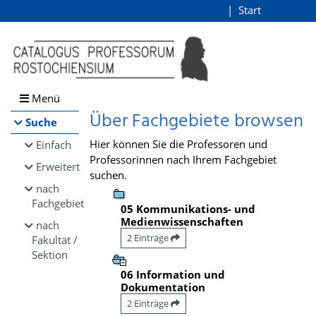
Browsen
Start
Login
direkt zum Inhalt
Menü
Über Fachgebiete browsen
Suche
Hier können Sie die Professoren und
Einfach
Professorinnen nach Ihrem Fachgebiet
Erweitert
suchen.
nach
Fachgebiet
05 Kommunikations- und
Medienwissenschaften
nach
2 Einträge
Fakultät /
Sektion
06 Information und
Dokumentation
2 Einträge