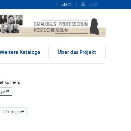
Start
Login
Weitere Kataloge
Über das Projekt
et suchen.
räge
2 Einträge