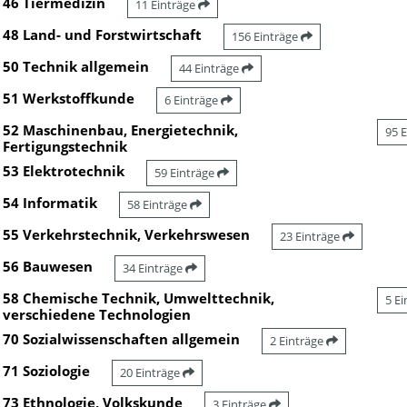
46 Tiermedizin
11 Einträge
48 Land- und Forstwirtschaft
156 Einträge
50 Technik allgemein
44 Einträge
51 Werkstoffkunde
6 Einträge
52 Maschinenbau, Energietechnik,
95 
Fertigungstechnik
53 Elektrotechnik
59 Einträge
54 Informatik
58 Einträge
55 Verkehrstechnik, Verkehrswesen
23 Einträge
56 Bauwesen
34 Einträge
58 Chemische Technik, Umwelttechnik,
5 E
verschiedene Technologien
70 Sozialwissenschaften allgemein
2 Einträge
71 Soziologie
20 Einträge
73 Ethnologie, Volkskunde
3 Einträge