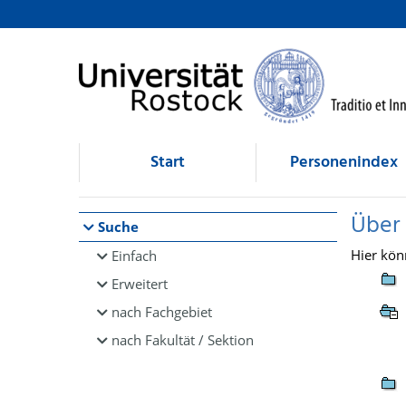
Browsen
direkt zum Inhalt
Start
Personenindex
Über
Suche
Hier kön
Einfach
Erweitert
nach Fachgebiet
nach Fakultät / Sektion