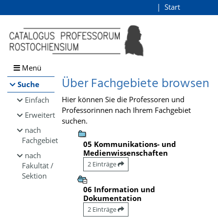
Browsen
Start
Login
direkt zum Inhalt
Menü
Über Fachgebiete browsen
Suche
Hier können Sie die Professoren und
Einfach
Professorinnen nach Ihrem Fachgebiet
Erweitert
suchen.
nach
Fachgebiet
05 Kommunikations- und
Medienwissenschaften
nach
2 Einträge
Fakultät /
Sektion
06 Information und
Dokumentation
2 Einträge