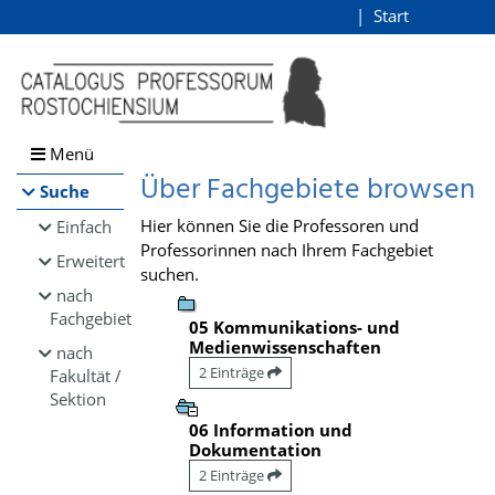
Browsen
Start
Login
direkt zum Inhalt
Menü
Über Fachgebiete browsen
Suche
Hier können Sie die Professoren und
Einfach
Professorinnen nach Ihrem Fachgebiet
Erweitert
suchen.
nach
Fachgebiet
05 Kommunikations- und
Medienwissenschaften
nach
2 Einträge
Fakultät /
Sektion
06 Information und
Dokumentation
2 Einträge