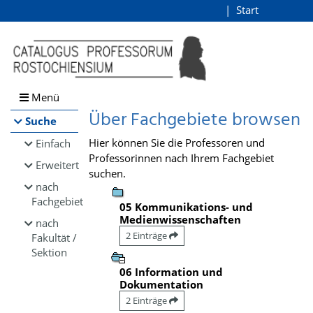
Browsen
Start
Login
direkt zum Inhalt
Menü
Über Fachgebiete browsen
Suche
Hier können Sie die Professoren und
Einfach
Professorinnen nach Ihrem Fachgebiet
Erweitert
suchen.
nach
Fachgebiet
05 Kommunikations- und
Medienwissenschaften
nach
2 Einträge
Fakultät /
Sektion
06 Information und
Dokumentation
2 Einträge