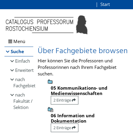
Browsen
Start
Login
direkt zum Inhalt
Menü
Über Fachgebiete browsen
Suche
Hier können Sie die Professoren und
Einfach
Professorinnen nach Ihrem Fachgebiet
Erweitert
suchen.
nach
Fachgebiet
05 Kommunikations- und
Medienwissenschaften
nach
2 Einträge
Fakultät /
Sektion
06 Information und
Dokumentation
2 Einträge