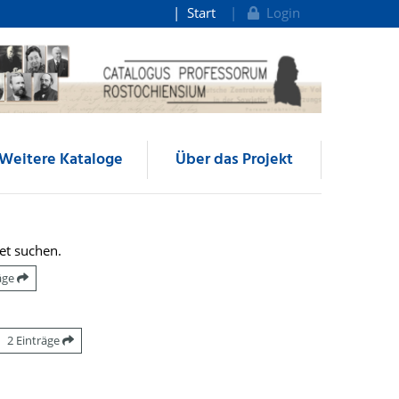
Start
Login
Weitere Kataloge
Über das Projekt
et suchen.
räge
2 Einträge