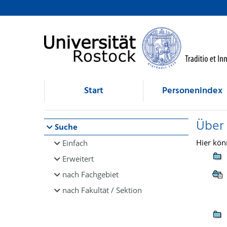
Browsen
direkt zum Inhalt
Start
Personenindex
Über
Suche
Hier kön
Einfach
Erweitert
nach Fachgebiet
nach Fakultät / Sektion