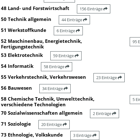
48 Land- und Forstwirtschaft
156 Einträge
50 Technik allgemein
44 Einträge
51 Werkstoffkunde
6 Einträge
52 Maschinenbau, Energietechnik,
95 
Fertigungstechnik
53 Elektrotechnik
59 Einträge
54 Informatik
58 Einträge
55 Verkehrstechnik, Verkehrswesen
23 Einträge
56 Bauwesen
34 Einträge
58 Chemische Technik, Umwelttechnik,
5 E
verschiedene Technologien
70 Sozialwissenschaften allgemein
2 Einträge
71 Soziologie
20 Einträge
73 Ethnologie, Volkskunde
3 Einträge