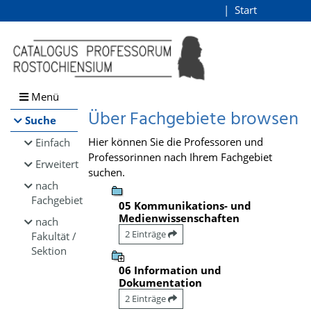
Browsen
Start
Login
direkt zum Inhalt
Menü
Über Fachgebiete browsen
Suche
Hier können Sie die Professoren und
Einfach
Professorinnen nach Ihrem Fachgebiet
Erweitert
suchen.
nach
Fachgebiet
05 Kommunikations- und
Medienwissenschaften
nach
2 Einträge
Fakultät /
Sektion
06 Information und
Dokumentation
2 Einträge