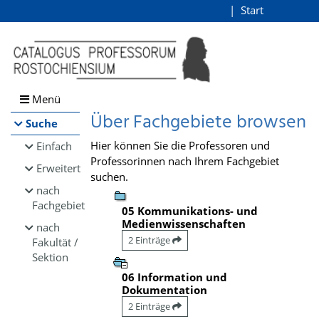
Browsen
Start
Login
direkt zum Inhalt
Menü
Über Fachgebiete browsen
Suche
Hier können Sie die Professoren und
Einfach
Professorinnen nach Ihrem Fachgebiet
Erweitert
suchen.
nach
Fachgebiet
05 Kommunikations- und
Medienwissenschaften
nach
2 Einträge
Fakultät /
Sektion
06 Information und
Dokumentation
2 Einträge