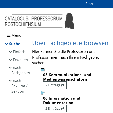
Browsen
Start
Login
direkt zum Inhalt
Menü
Über Fachgebiete browsen
Suche
Hier können Sie die Professoren und
Einfach
Professorinnen nach Ihrem Fachgebiet
Erweitert
suchen.
nach
Fachgebiet
05 Kommunikations- und
Medienwissenschaften
nach
2 Einträge
Fakultät /
Sektion
06 Information und
Dokumentation
2 Einträge