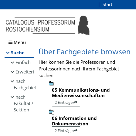
Browsen
Start
Login
direkt zum Inhalt
Menü
Über Fachgebiete browsen
Suche
Hier können Sie die Professoren und
Einfach
Professorinnen nach Ihrem Fachgebiet
Erweitert
suchen.
nach
Fachgebiet
05 Kommunikations- und
Medienwissenschaften
nach
2 Einträge
Fakultät /
Sektion
06 Information und
Dokumentation
2 Einträge