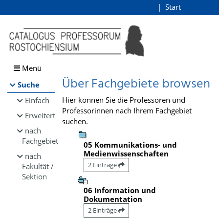
Browsen
Start
Login
direkt zum Inhalt
Menü
Über Fachgebiete browsen
Suche
Hier können Sie die Professoren und
Einfach
Professorinnen nach Ihrem Fachgebiet
Erweitert
suchen.
nach
Fachgebiet
05 Kommunikations- und
Medienwissenschaften
nach
2 Einträge
Fakultät /
Sektion
06 Information und
Dokumentation
2 Einträge