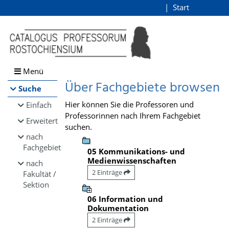
Browsen
Start
Login
direkt zum Inhalt
Menü
Über Fachgebiete browsen
Suche
Hier können Sie die Professoren und
Einfach
Professorinnen nach Ihrem Fachgebiet
Erweitert
suchen.
nach
Fachgebiet
05 Kommunikations- und
Medienwissenschaften
nach
2 Einträge
Fakultät /
Sektion
06 Information und
Dokumentation
2 Einträge