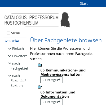
Browsen
Start
Login
direkt zum Inhalt
Menü
Über Fachgebiete browsen
Suche
Hier können Sie die Professoren und
Einfach
Professorinnen nach Ihrem Fachgebiet
Erweitert
suchen.
nach
Fachgebiet
05 Kommunikations- und
Medienwissenschaften
nach
2 Einträge
Fakultät /
Sektion
06 Information und
Dokumentation
2 Einträge