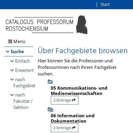
Browsen
Start
Login
direkt zum Inhalt
Menü
Über Fachgebiete browsen
Suche
Hier können Sie die Professoren und
Einfach
Professorinnen nach Ihrem Fachgebiet
Erweitert
suchen.
nach
Fachgebiet
05 Kommunikations- und
Medienwissenschaften
nach
2 Einträge
Fakultät /
Sektion
06 Information und
Dokumentation
2 Einträge