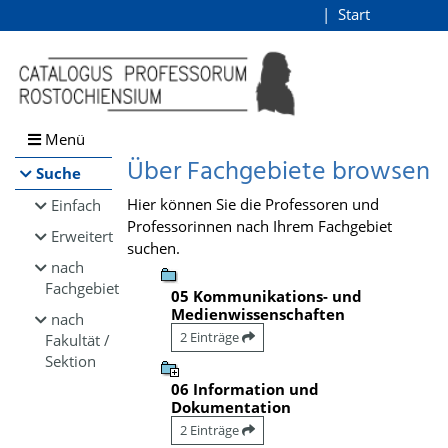
Browsen
Start
Login
direkt zum Inhalt
Menü
Über Fachgebiete browsen
Suche
Hier können Sie die Professoren und
Einfach
Professorinnen nach Ihrem Fachgebiet
Erweitert
suchen.
nach
Fachgebiet
05 Kommunikations- und
Medienwissenschaften
nach
2 Einträge
Fakultät /
Sektion
06 Information und
Dokumentation
2 Einträge