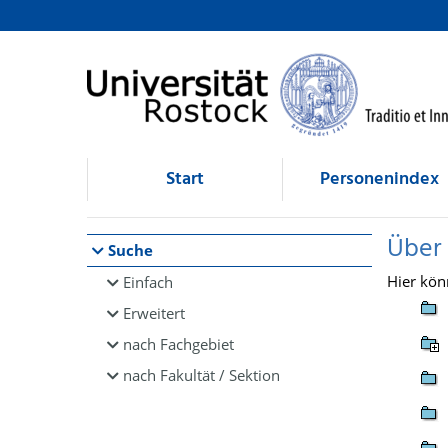
Browsen
direkt zum Inhalt
Start
Personenindex
Über
Suche
Hier kön
Einfach
Erweitert
nach Fachgebiet
nach Fakultät / Sektion