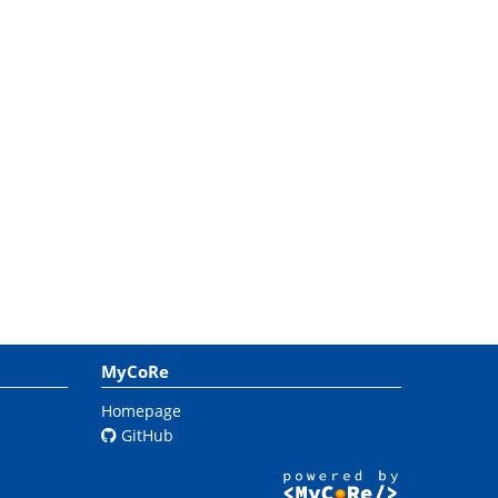
MyCoRe
Homepage
GitHub