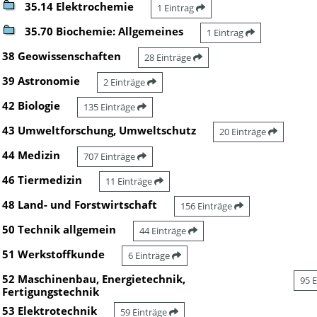
35.14 Elektrochemie
1 Eintrag
35.70 Biochemie: Allgemeines
1 Eintrag
38 Geowissenschaften
28 Einträge
39 Astronomie
2 Einträge
42 Biologie
135 Einträge
43 Umweltforschung, Umweltschutz
20 Einträge
44 Medizin
707 Einträge
46 Tiermedizin
11 Einträge
48 Land- und Forstwirtschaft
156 Einträge
50 Technik allgemein
44 Einträge
51 Werkstoffkunde
6 Einträge
52 Maschinenbau, Energietechnik,
95 
Fertigungstechnik
53 Elektrotechnik
59 Einträge