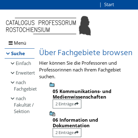
Browsen
Start
Login
direkt zum Inhalt
Menü
Über Fachgebiete browsen
Suche
Hier können Sie die Professoren und
Einfach
Professorinnen nach Ihrem Fachgebiet
Erweitert
suchen.
nach
Fachgebiet
05 Kommunikations- und
Medienwissenschaften
nach
2 Einträge
Fakultät /
Sektion
06 Information und
Dokumentation
2 Einträge