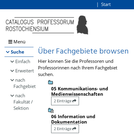
Browsen
Start
Login
direkt zum Inhalt
Menü
Über Fachgebiete browsen
Suche
Hier können Sie die Professoren und
Einfach
Professorinnen nach Ihrem Fachgebiet
Erweitert
suchen.
nach
Fachgebiet
05 Kommunikations- und
Medienwissenschaften
nach
2 Einträge
Fakultät /
Sektion
06 Information und
Dokumentation
2 Einträge