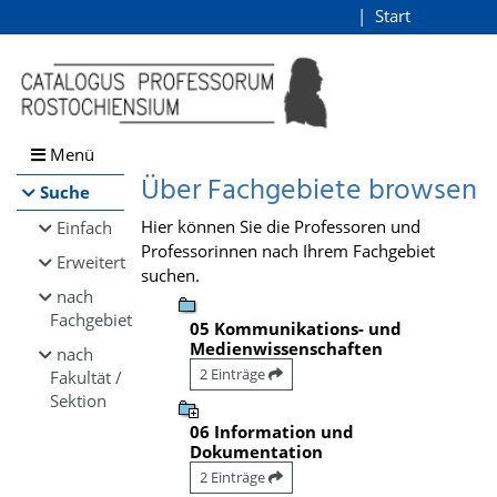
Browsen
Start
Login
direkt zum Inhalt
Menü
Über Fachgebiete browsen
Suche
Hier können Sie die Professoren und
Einfach
Professorinnen nach Ihrem Fachgebiet
Erweitert
suchen.
nach
Fachgebiet
05 Kommunikations- und
Medienwissenschaften
nach
2 Einträge
Fakultät /
Sektion
06 Information und
Dokumentation
2 Einträge