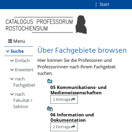
Browsen
Start
Login
direkt zum Inhalt
Menü
Über Fachgebiete browsen
Suche
Hier können Sie die Professoren und
Einfach
Professorinnen nach Ihrem Fachgebiet
Erweitert
suchen.
nach
Fachgebiet
05 Kommunikations- und
Medienwissenschaften
nach
2 Einträge
Fakultät /
Sektion
06 Information und
Dokumentation
2 Einträge