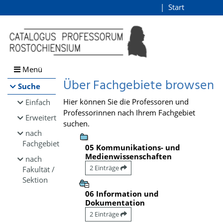
Browsen
Start
Login
direkt zum Inhalt
Menü
Über Fachgebiete browsen
Suche
Hier können Sie die Professoren und
Einfach
Professorinnen nach Ihrem Fachgebiet
Erweitert
suchen.
nach
Fachgebiet
05 Kommunikations- und
Medienwissenschaften
nach
2 Einträge
Fakultät /
Sektion
06 Information und
Dokumentation
2 Einträge