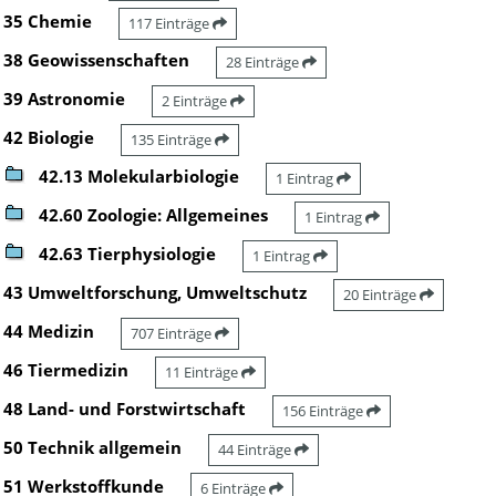
35 Chemie
117 Einträge
38 Geowissenschaften
28 Einträge
39 Astronomie
2 Einträge
42 Biologie
135 Einträge
42.13 Molekularbiologie
1 Eintrag
42.60 Zoologie: Allgemeines
1 Eintrag
42.63 Tierphysiologie
1 Eintrag
43 Umweltforschung, Umweltschutz
20 Einträge
44 Medizin
707 Einträge
46 Tiermedizin
11 Einträge
48 Land- und Forstwirtschaft
156 Einträge
50 Technik allgemein
44 Einträge
51 Werkstoffkunde
6 Einträge