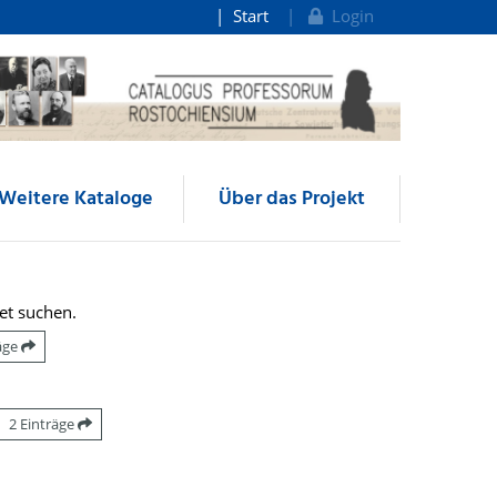
Start
Login
Weitere Kataloge
Über das Projekt
et suchen.
räge
2 Einträge