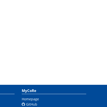
MyCoRe
Homepage
GitHub