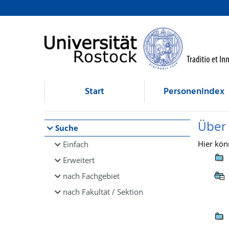
Browsen
direkt zum Inhalt
Start
Personenindex
Über
Suche
Hier kön
Einfach
Erweitert
nach Fachgebiet
nach Fakultät / Sektion