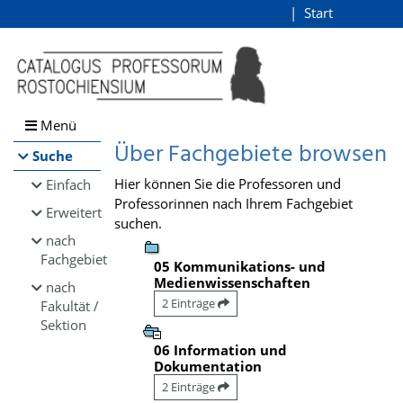
Browsen
Start
Login
direkt zum Inhalt
Menü
Über Fachgebiete browsen
Suche
Hier können Sie die Professoren und
Einfach
Professorinnen nach Ihrem Fachgebiet
Erweitert
suchen.
nach
Fachgebiet
05 Kommunikations- und
Medienwissenschaften
nach
2 Einträge
Fakultät /
Sektion
06 Information und
Dokumentation
2 Einträge