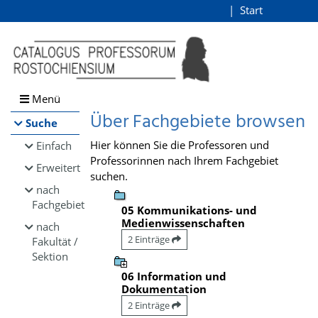
Browsen
Start
Login
direkt zum Inhalt
Menü
Über Fachgebiete browsen
Suche
Hier können Sie die Professoren und
Einfach
Professorinnen nach Ihrem Fachgebiet
Erweitert
suchen.
nach
Fachgebiet
05 Kommunikations- und
Medienwissenschaften
nach
2 Einträge
Fakultät /
Sektion
06 Information und
Dokumentation
2 Einträge