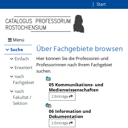
Browsen
Start
Login
direkt zum Inhalt
Menü
Über Fachgebiete browsen
Suche
Hier können Sie die Professoren und
Einfach
Professorinnen nach Ihrem Fachgebiet
Erweitert
suchen.
nach
Fachgebiet
05 Kommunikations- und
Medienwissenschaften
nach
2 Einträge
Fakultät /
Sektion
06 Information und
Dokumentation
2 Einträge