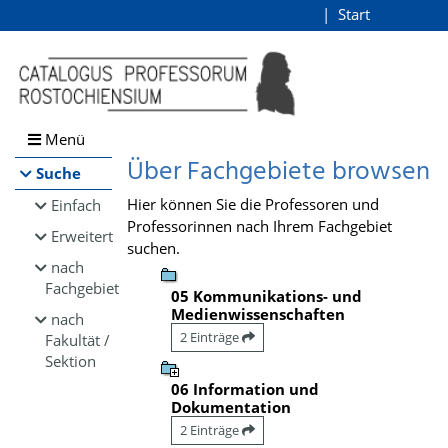
Browsen
Start
Login
direkt zum Inhalt
Menü
Über Fachgebiete browsen
Suche
Hier können Sie die Professoren und
Einfach
Professorinnen nach Ihrem Fachgebiet
Erweitert
suchen.
nach
Fachgebiet
05 Kommunikations- und
Medienwissenschaften
nach
2 Einträge
Fakultät /
Sektion
06 Information und
Dokumentation
2 Einträge