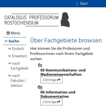
Browsen
Start
Login
direkt zum Inhalt
Menü
Über Fachgebiete browsen
Suche
Hier können Sie die Professoren und
Einfach
Professorinnen nach Ihrem Fachgebiet
Erweitert
suchen.
nach
Fachgebiet
05 Kommunikations- und
Medienwissenschaften
nach
2 Einträge
Fakultät /
Sektion
06 Information und
Dokumentation
2 Einträge