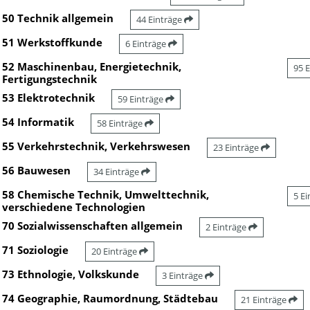
50 Technik allgemein
44 Einträge
51 Werkstoffkunde
6 Einträge
52 Maschinenbau, Energietechnik,
95 
Fertigungstechnik
53 Elektrotechnik
59 Einträge
54 Informatik
58 Einträge
55 Verkehrstechnik, Verkehrswesen
23 Einträge
56 Bauwesen
34 Einträge
58 Chemische Technik, Umwelttechnik,
5 E
verschiedene Technologien
70 Sozialwissenschaften allgemein
2 Einträge
71 Soziologie
20 Einträge
73 Ethnologie, Volkskunde
3 Einträge
74 Geographie, Raumordnung, Städtebau
21 Einträge