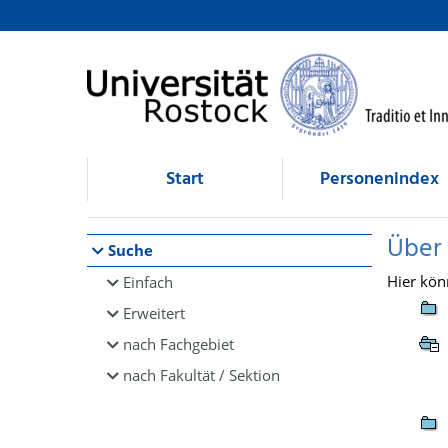
Browsen
direkt zum Inhalt
Start
Personenindex
Über
Suche
Hier kön
Einfach
Erweitert
nach Fachgebiet
nach Fakultät / Sektion