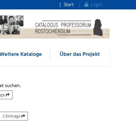
Start
Login
Weitere Kataloge
Über das Projekt
et suchen.
räge
2 Einträge