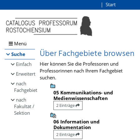
Browsen
Start
Login
direkt zum Inhalt
Menü
Über Fachgebiete browsen
Suche
Hier können Sie die Professoren und
Einfach
Professorinnen nach Ihrem Fachgebiet
Erweitert
suchen.
nach
Fachgebiet
05 Kommunikations- und
Medienwissenschaften
nach
2 Einträge
Fakultät /
Sektion
06 Information und
Dokumentation
2 Einträge