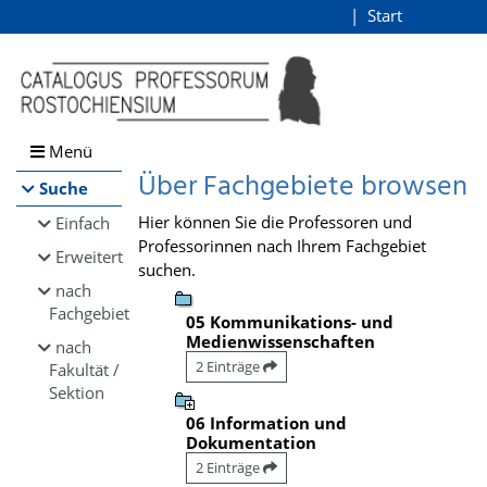
Browsen
Start
Login
direkt zum Inhalt
Menü
Über Fachgebiete browsen
Suche
Hier können Sie die Professoren und
Einfach
Professorinnen nach Ihrem Fachgebiet
Erweitert
suchen.
nach
Fachgebiet
05 Kommunikations- und
Medienwissenschaften
nach
2 Einträge
Fakultät /
Sektion
06 Information und
Dokumentation
2 Einträge