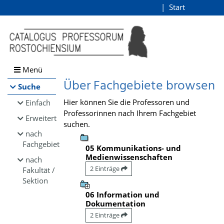
Browsen
Start
Login
direkt zum Inhalt
Menü
Über Fachgebiete browsen
Suche
Hier können Sie die Professoren und
Einfach
Professorinnen nach Ihrem Fachgebiet
Erweitert
suchen.
nach
Fachgebiet
05 Kommunikations- und
Medienwissenschaften
nach
2 Einträge
Fakultät /
Sektion
06 Information und
Dokumentation
2 Einträge