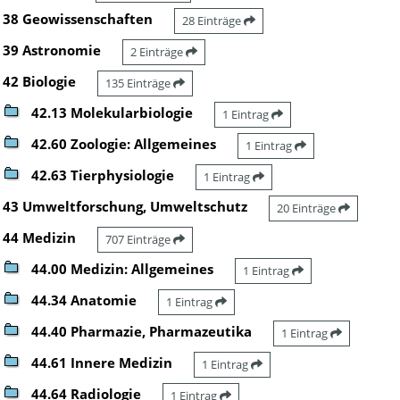
38 Geowissenschaften
28 Einträge
39 Astronomie
2 Einträge
42 Biologie
135 Einträge
42.13 Molekularbiologie
1 Eintrag
42.60 Zoologie: Allgemeines
1 Eintrag
42.63 Tierphysiologie
1 Eintrag
43 Umweltforschung, Umweltschutz
20 Einträge
44 Medizin
707 Einträge
44.00 Medizin: Allgemeines
1 Eintrag
44.34 Anatomie
1 Eintrag
44.40 Pharmazie, Pharmazeutika
1 Eintrag
44.61 Innere Medizin
1 Eintrag
44.64 Radiologie
1 Eintrag