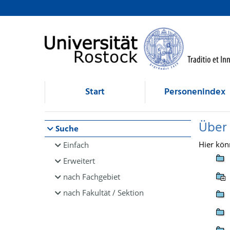
Browsen
direkt zum Inhalt
Start
Personenindex
Über
Suche
Hier kön
Einfach
Erweitert
nach Fachgebiet
nach Fakultät / Sektion