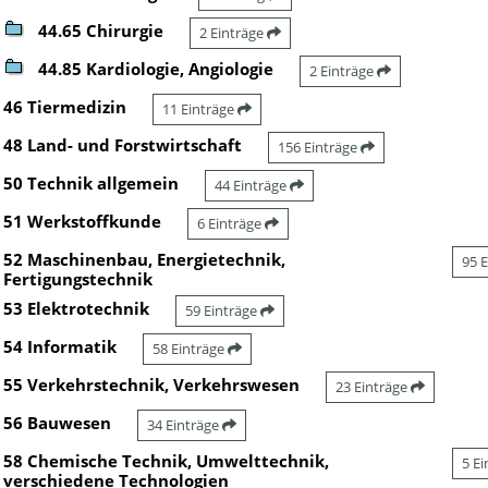
44.65 Chirurgie
2 Einträge
44.85 Kardiologie, Angiologie
2 Einträge
46 Tiermedizin
11 Einträge
48 Land- und Forstwirtschaft
156 Einträge
50 Technik allgemein
44 Einträge
51 Werkstoffkunde
6 Einträge
52 Maschinenbau, Energietechnik,
95 
Fertigungstechnik
53 Elektrotechnik
59 Einträge
54 Informatik
58 Einträge
55 Verkehrstechnik, Verkehrswesen
23 Einträge
56 Bauwesen
34 Einträge
58 Chemische Technik, Umwelttechnik,
5 E
verschiedene Technologien