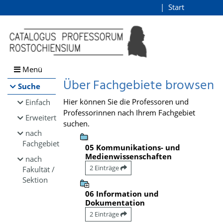
Browsen
Start
Login
direkt zum Inhalt
Menü
Über Fachgebiete browsen
Suche
Hier können Sie die Professoren und
Einfach
Professorinnen nach Ihrem Fachgebiet
Erweitert
suchen.
nach
Fachgebiet
05 Kommunikations- und
Medienwissenschaften
nach
2 Einträge
Fakultät /
Sektion
06 Information und
Dokumentation
2 Einträge